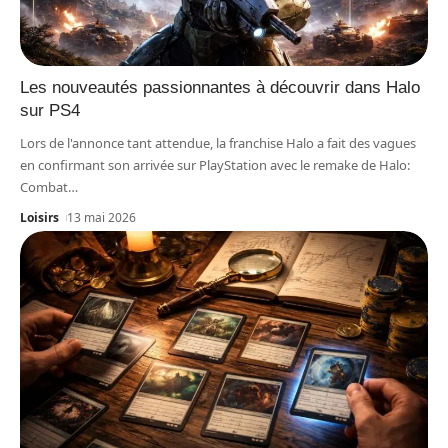
Les nouveautés passionnantes à découvrir dans Halo
sur PS4
Lors de l'annonce tant attendue, la franchise Halo a fait des vagues
en confirmant son arrivée sur PlayStation avec le remake de Halo:
Combat
…
Loisirs
13 mai 2026