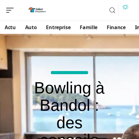
Actu
Auto
Entreprise
Famille
Finance
I
Bowling à
Bandol :
des