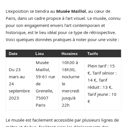
L’exposition se tiendra au
Musée Maillol
, au cœur de
Paris, dans un cadre propice à l’art visuel. Le musée, connu
pour son engagement envers l’art contemporain et
historique, est le lieu idéal pour ce type de rétrospective.
Voici quelques données pratiques à noter pour une visite :
Date
Lieu
Horaires
Tarifs
Musée
10h30 à
Plein tarif : 15
Du 23
Maillol,
18h30,
€, Tarif sénior :
mars au
59-61 rue
nocturne
14 €, Tarif
24
de
le
réduit : 13 €,
septembre
Grenelle,
mercredi
Tarif jeune : 10
2023
75007
jusqu’à
€
Paris
22h
Le musée est facilement accessible par plusieurs lignes de