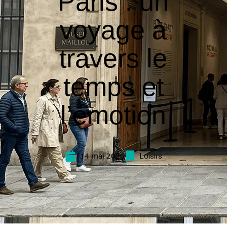
Paris : un
voyage à
travers le
temps et
l’émotion
14 mai 2026
Loisirs