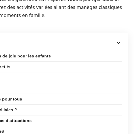
vrez des activités variées allant des manèges classiques
 moments en famille.
 de joie pour les enfants
petits
s
s pour tous
iliales ?
cs d’attractions
26