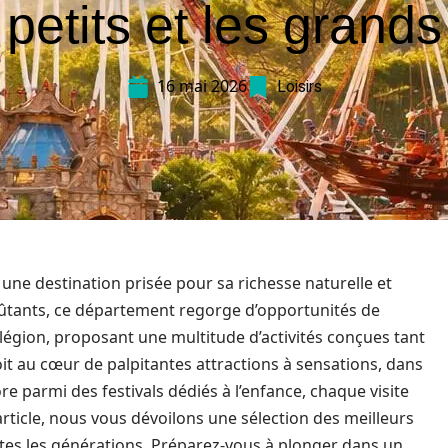
petits et les grands
16 mai 2026
Loisirs
t une destination prisée pour sa richesse naturelle et
oûtants, ce département regorge d’opportunités de
 légion, proposant une multitude d’activités conçues tant
oit au cœur de palpitantes attractions à sensations, dans
e parmi des festivals dédiés à l’enfance, chaque visite
rticle, nous vous dévoilons une sélection des meilleurs
utes les générations. Préparez-vous à plonger dans un