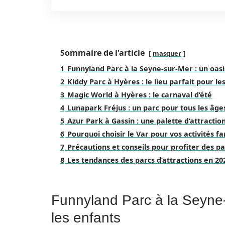
Sommaire de l'article
masquer
1
Funnyland Parc à la Seyne-sur-Mer : un oasi
2
Kiddy Parc à Hyères : le lieu parfait pour les
3
Magic World à Hyères : le carnaval d’été
4
Lunapark Fréjus : un parc pour tous les âge
5
Azur Park à Gassin : une palette d’attractio
6
Pourquoi choisir le Var pour vos activités fa
7
Précautions et conseils pour profiter des pa
8
Les tendances des parcs d’attractions en 20
Funnyland Parc à la Seyne-
les enfants