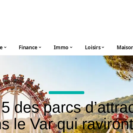
le
Finance
Immo
Loisirs
Maiso
5 des parcs d’attra
s le Var qui raviront