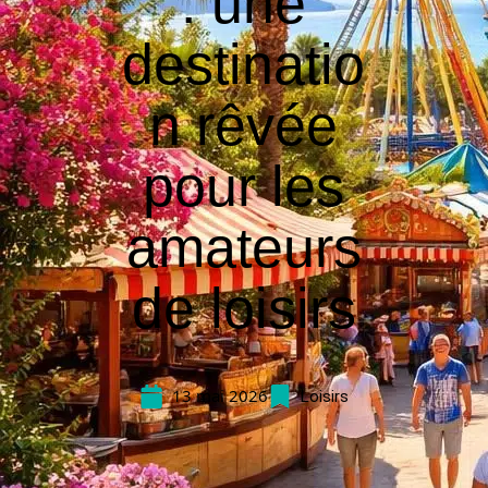
: une
destinatio
n rêvée
pour les
amateurs
de loisirs
13 mai 2026
Loisirs