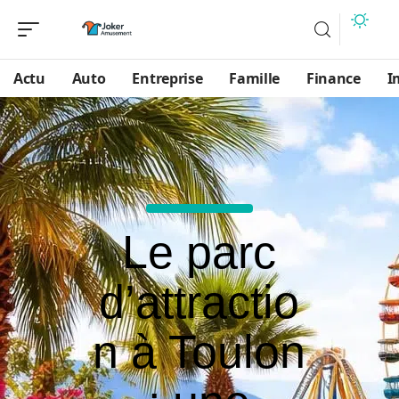
Actu
Auto
Entreprise
Famille
Finance
I
Le parc
d’attractio
n à Toulon