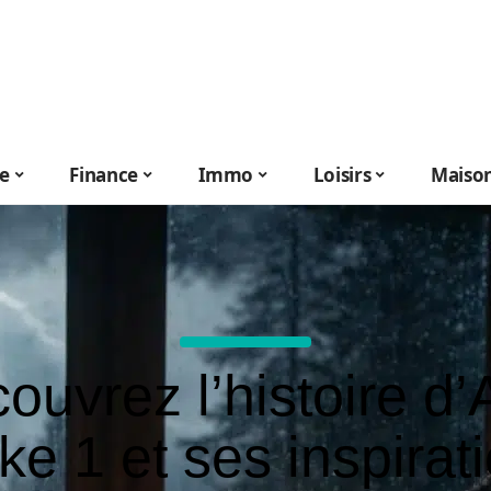
le
Finance
Immo
Loisirs
Maiso
ouvrez l’histoire d’
e 1 et ses inspirat