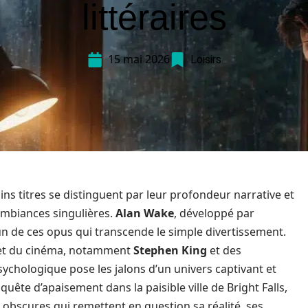
littéraires
15 mai 2026
Loisirs
ns titres se distinguent par leur profondeur narrative et
ambiances singulières.
Alan Wake
, développé par
un de ces opus qui transcende le simple divertissement.
t du cinéma, notamment
Stephen King
et des
 psychologique pose les jalons d’un univers captivant et
 quête d’apaisement dans la paisible ville de Bright Falls,
s obscures qui remettent en question sa réalité, ses