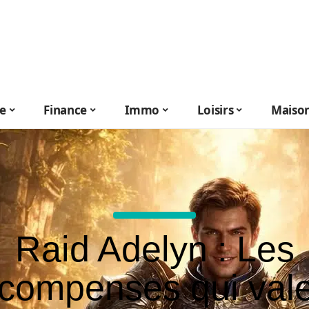
le
Finance
Immo
Loisirs
Maiso
Raid Adelyn : Les
compenses qui val