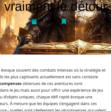
vraiment le détour
17 mai 2026
Loisirs
 » évoque souvent des combats intenses où la stratégie et
ds les plus captivants actuellement est sans conteste
écompenses
obtenues de ces aventures sont
ans le jeu mais aussi pour offrir une expérience de jeu
 ou d’objets uniques, chaque défi repté évoque une
ueurs. À mesure que les équipes s’engagent dans ces
ure : quelles sont réellement les récompenses qui valent