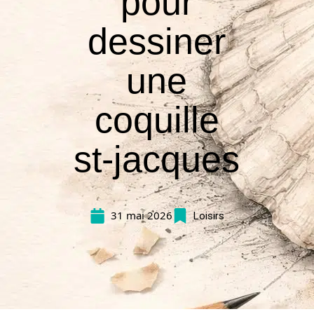
pour
dessiner
une
coquille
st-jacques
31 mai 2026
Loisirs