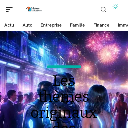
Actu
Auto
Entreprise
Famille
Finance
Imm
Les
thèmes
originaux