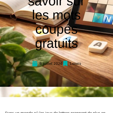
savoir sur
les mots
coupés
gratuits
6 juillet 2026
Loisirs
Dans un monde où les jeux de lettres prennent de plus en