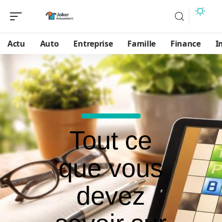
Actu
Auto
Entreprise
Famille
Finance
I
Tout ce
que vous
devez