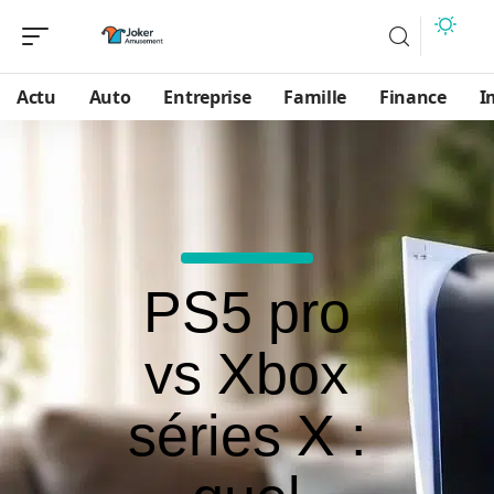
Actu
Auto
Entreprise
Famille
Finance
I
PS5 pro
vs Xbox
séries X :