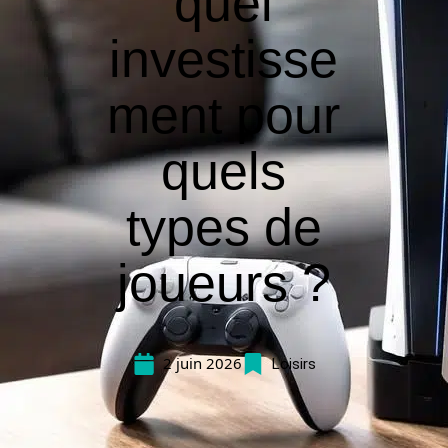
quel
investisse
ment pour
quels
types de
joueurs ?
2 juin 2026
Loisirs