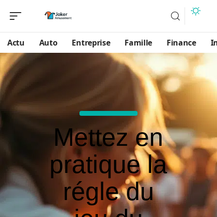
Actu
Auto
Entreprise
Famille
Finance
I
Mettez en
pratique la
régle du