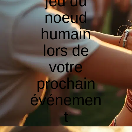
jeu du
noeud
humain
lors de
votre
prochain
événemen
t