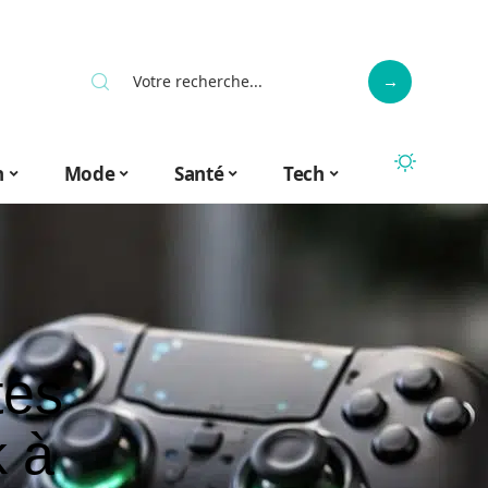
n
Mode
Santé
Tech
tes
k à