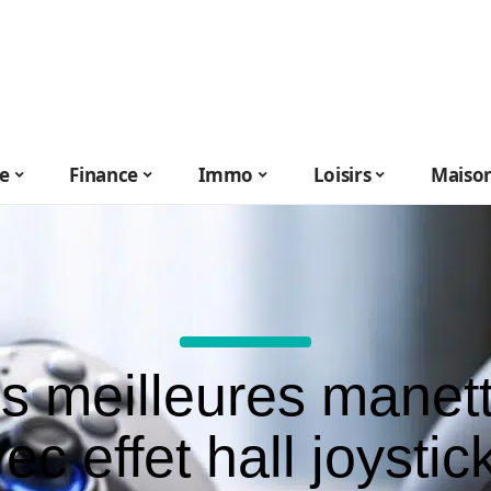
le
Finance
Immo
Loisirs
Maiso
s meilleures manet
ec effet hall joystic