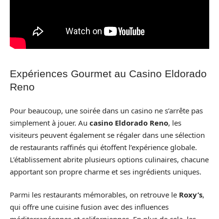
Expériences Gourmet au Casino Eldorado
Reno
Pour beaucoup, une soirée dans un casino ne s’arrête pas
simplement à jouer. Au
casino Eldorado Reno
, les
visiteurs peuvent également se régaler dans une sélection
de restaurants raffinés qui étoffent l’expérience globale.
L’établissement abrite plusieurs options culinaires, chacune
apportant son propre charme et ses ingrédients uniques.
Parmi les restaurants mémorables, on retrouve le
Roxy’s
,
qui offre une cuisine fusion avec des influences