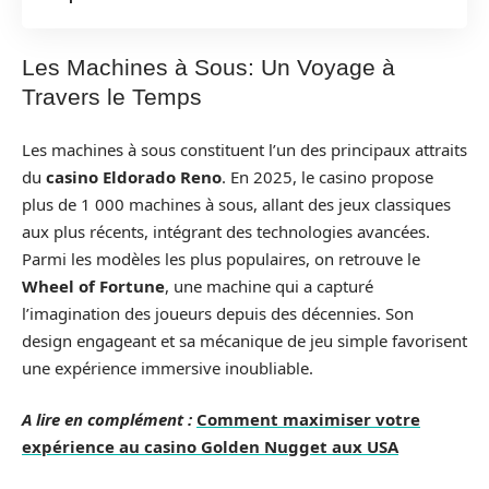
Les Machines à Sous: Un Voyage à
Travers le Temps
Les machines à sous constituent l’un des principaux attraits
du
casino Eldorado Reno
. En 2025, le casino propose
plus de 1 000 machines à sous, allant des jeux classiques
aux plus récents, intégrant des technologies avancées.
Parmi les modèles les plus populaires, on retrouve le
Wheel of Fortune
, une machine qui a capturé
l’imagination des joueurs depuis des décennies. Son
design engageant et sa mécanique de jeu simple favorisent
une expérience immersive inoubliable.
A lire en complément :
Comment maximiser votre
expérience au casino Golden Nugget aux USA