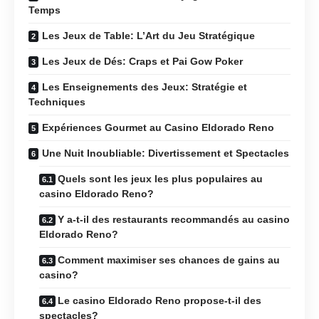
Temps
Les Jeux de Table: L’Art du Jeu Stratégique
Les Jeux de Dés: Craps et Pai Gow Poker
Les Enseignements des Jeux: Stratégie et
Techniques
Expériences Gourmet au Casino Eldorado Reno
Une Nuit Inoubliable: Divertissement et Spectacles
Quels sont les jeux les plus populaires au
casino Eldorado Reno?
Y a-t-il des restaurants recommandés au casino
Eldorado Reno?
Comment maximiser ses chances de gains au
casino?
Le casino Eldorado Reno propose-t-il des
spectacles?