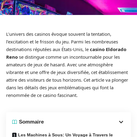
L’univers des casinos évoque souvent la tentation,
l’excitation et le frisson du jeu. Parmi les nombreuses
destinations réputées aux États-Unis, le
casino Eldorado
Reno
se distingue comme un incontournable pour les
amateurs de jeux de hasard. Avec une atmosphère
vibrante et une offre de jeux diversifiée, cet établissement
attire des visiteurs de tous horizons. Cet article va plonger
dans les détails des jeux emblématiques qui font la
renommée de ce casino fascinant.
Sommaire
Les Machines à Sous: Un Voyage à Travers le