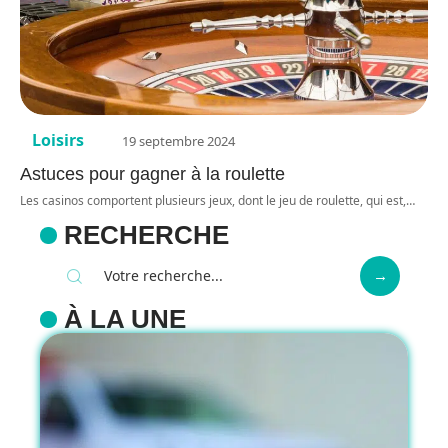
Loisirs
19 septembre 2024
Astuces pour gagner à la roulette
Les casinos comportent plusieurs jeux, dont le jeu de roulette, qui est,
…
RECHERCHE
À LA UNE