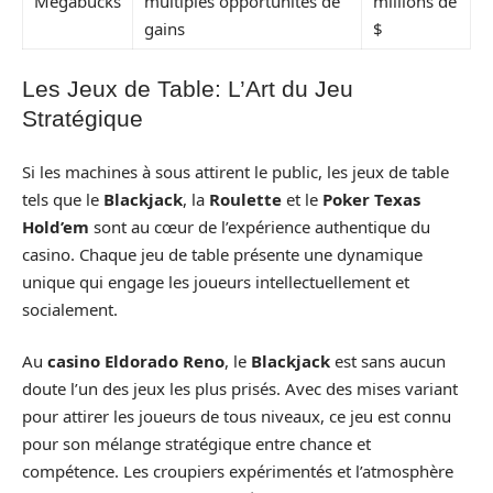
Megabucks
multiples opportunités de
millions de
gains
$
Les Jeux de Table: L’Art du Jeu
Stratégique
Si les machines à sous attirent le public, les jeux de table
tels que le
Blackjack
, la
Roulette
et le
Poker Texas
Hold’em
sont au cœur de l’expérience authentique du
casino. Chaque jeu de table présente une dynamique
unique qui engage les joueurs intellectuellement et
socialement.
Au
casino Eldorado Reno
, le
Blackjack
est sans aucun
doute l’un des jeux les plus prisés. Avec des mises variant
pour attirer les joueurs de tous niveaux, ce jeu est connu
pour son mélange stratégique entre chance et
compétence. Les croupiers expérimentés et l’atmosphère