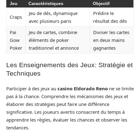
Jeu
Caractéristiques
Objectif
Jeu de dés, dynamique
Prédire le
Craps
avec plusieurs paris
résultat des dés
Pai
Jeu de cartes, combine
Diviser les cartes
Gow
éléments de poker
en deux mains
Poker
traditionnel et annonce
gagnantes
Les Enseignements des Jeux: Stratégie et
Techniques
Participer à des jeux au
casino Eldorado Reno
ne se limite
pas à la chance. Comprendre les mécanismes des jeux et
élaborer des stratégies peut faire une différence
significative. Les joueurs avertis consacrent du temps à
apprendre les règles, évaluer les chances et observer les
tendances.