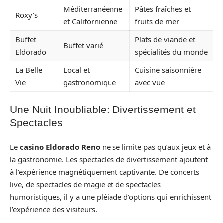
Méditerranéenne
Pâtes fraîches et
Roxy’s
et Californienne
fruits de mer
Buffet
Plats de viande et
Buffet varié
Eldorado
spécialités du monde
La Belle
Local et
Cuisine saisonnière
Vie
gastronomique
avec vue
Une Nuit Inoubliable: Divertissement et
Spectacles
Le
casino Eldorado Reno
ne se limite pas qu’aux jeux et à
la gastronomie. Les spectacles de divertissement ajoutent
à l’expérience magnétiquement captivante. De concerts
live, de spectacles de magie et de spectacles
humoristiques, il y a une pléiade d’options qui enrichissent
l’expérience des visiteurs.