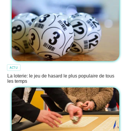
ACTU
La loterie: le jeu de hasard le plus populaire de tous
les temps