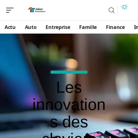
Actu
Auto
Entreprise
Famille
Finance
I
Les
innovation
s des