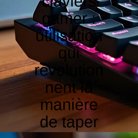
claviers
gamer :
utilisation
qui
révolution
nent la
manière
de taper