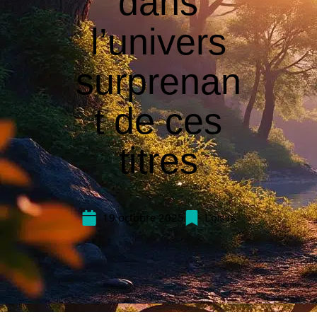
dans
l’univers
surprenan
t de ces
titres
19 octobre 2025
Loisirs