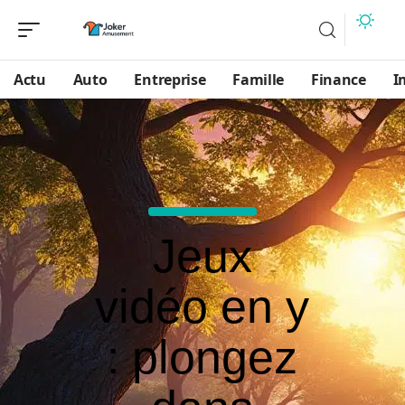
Actu
Auto
Entreprise
Famille
Finance
I
Jeux
vidéo en y
: plongez