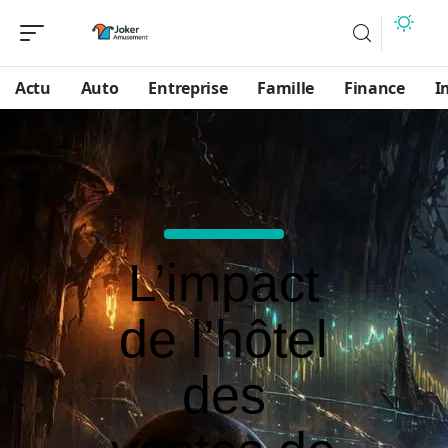
Actu
Auto
Entreprise
Famille
Finance
I
L’impact
de l’hôtel
des