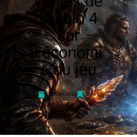
ventes de
Diablo 4
sur
l’économi
e du jeu
26 mars 2026
Loisirs