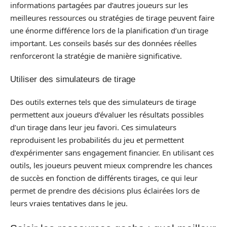
informations partagées par d’autres joueurs sur les
meilleures ressources ou stratégies de tirage peuvent faire
une énorme différence lors de la planification d’un tirage
important. Les conseils basés sur des données réelles
renforceront la stratégie de manière significative.
Utiliser des simulateurs de tirage
Des outils externes tels que des simulateurs de tirage
permettent aux joueurs d’évaluer les résultats possibles
d’un tirage dans leur jeu favori. Ces simulateurs
reproduisent les probabilités du jeu et permettent
d’expérimenter sans engagement financier. En utilisant ces
outils, les joueurs peuvent mieux comprendre les chances
de succès en fonction de différents tirages, ce qui leur
permet de prendre des décisions plus éclairées lors de
leurs vraies tentatives dans le jeu.