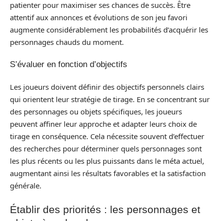
patienter pour maximiser ses chances de succès. Être
attentif aux annonces et évolutions de son jeu favori
augmente considérablement les probabilités d’acquérir les
personnages chauds du moment.
S’évaluer en fonction d’objectifs
Les joueurs doivent définir des objectifs personnels clairs
qui orientent leur stratégie de tirage. En se concentrant sur
des personnages ou objets spécifiques, les joueurs
peuvent affiner leur approche et adapter leurs choix de
tirage en conséquence. Cela nécessite souvent d’effectuer
des recherches pour déterminer quels personnages sont
les plus récents ou les plus puissants dans le méta actuel,
augmentant ainsi les résultats favorables et la satisfaction
générale.
Établir des priorités : les personnages et