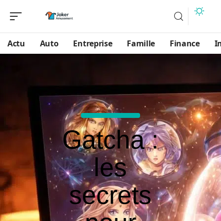
Actu
Auto
Entreprise
Famille
Finance
I
Gatcha :
les
secrets