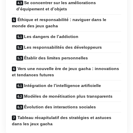
Se concentrer sur les améliorations
d’équipement et d’objets
Éthique et responsabilité : naviguer dans le
monde des jeux gacha
Les dangers de l’addiction
Les responsabilités des développeurs
Établir des limites personnelles
Vers une nouvelle ère de jeux gacha : innovations
et tendances futures
Intégration de l’intelligence artificielle
Modèles de monétisation plus transparents
Évolution des interactions sociales
Tableau récapitulatif des stratégies et astuces
dans les jeux gacha