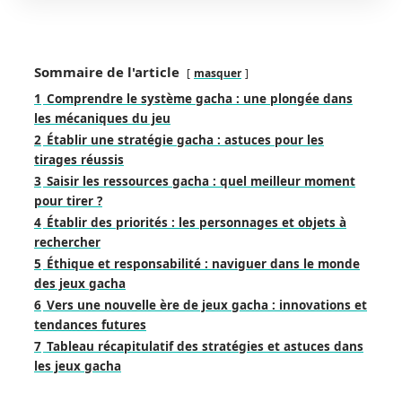
Sommaire de l'article
masquer
1
Comprendre le système gacha : une plongée dans
les mécaniques du jeu
2
Établir une stratégie gacha : astuces pour les
tirages réussis
3
Saisir les ressources gacha : quel meilleur moment
pour tirer ?
4
Établir des priorités : les personnages et objets à
rechercher
5
Éthique et responsabilité : naviguer dans le monde
des jeux gacha
6
Vers une nouvelle ère de jeux gacha : innovations et
tendances futures
7
Tableau récapitulatif des stratégies et astuces dans
les jeux gacha