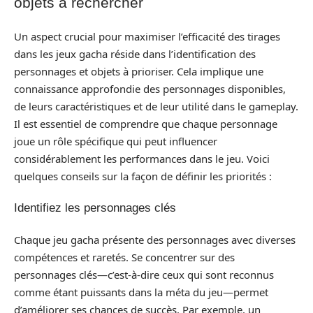
objets à rechercher
Un aspect crucial pour maximiser l’efficacité des tirages
dans les jeux gacha réside dans l’identification des
personnages et objets à prioriser. Cela implique une
connaissance approfondie des personnages disponibles,
de leurs caractéristiques et de leur utilité dans le gameplay.
Il est essentiel de comprendre que chaque personnage
joue un rôle spécifique qui peut influencer
considérablement les performances dans le jeu. Voici
quelques conseils sur la façon de définir les priorités :
Identifiez les personnages clés
Chaque jeu gacha présente des personnages avec diverses
compétences et raretés. Se concentrer sur des
personnages clés—c’est-à-dire ceux qui sont reconnus
comme étant puissants dans la méta du jeu—permet
d’améliorer ses chances de succès. Par exemple, un