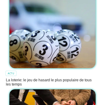
ACTU
La loterie: le jeu de hasard le plus populaire de tous
les temps