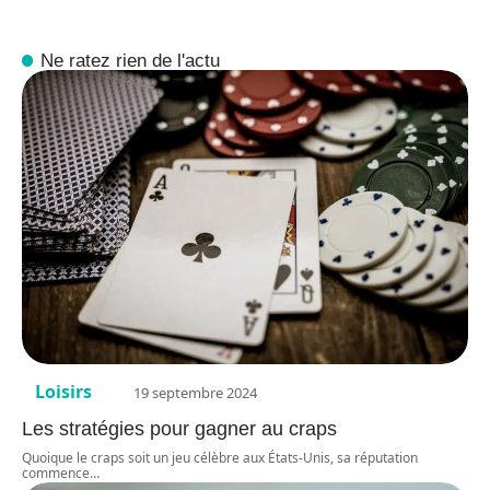
Ne ratez rien de l'actu
Loisirs
19 septembre 2024
Les stratégies pour gagner au craps
Quoique le craps soit un jeu célèbre aux États-Unis, sa réputation
commence
…