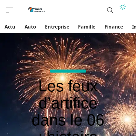
Actu
Auto
Entreprise
Famille
Finance
I
Les feux
d’artifice
dans le 06