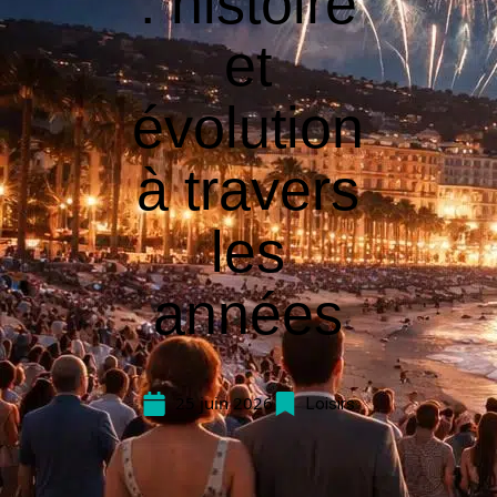
: histoire
et
évolution
à travers
les
années
25 juin 2026
Loisirs