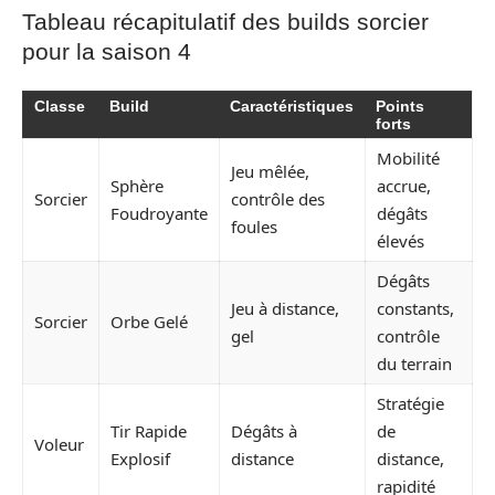
Tableau récapitulatif des builds sorcier
pour la saison 4
Classe
Build
Caractéristiques
Points
forts
Mobilité
Jeu mêlée,
Sphère
accrue,
Sorcier
contrôle des
Foudroyante
dégâts
foules
élevés
Dégâts
Jeu à distance,
constants,
Sorcier
Orbe Gelé
gel
contrôle
du terrain
Stratégie
Tir Rapide
Dégâts à
de
Voleur
Explosif
distance
distance,
rapidité