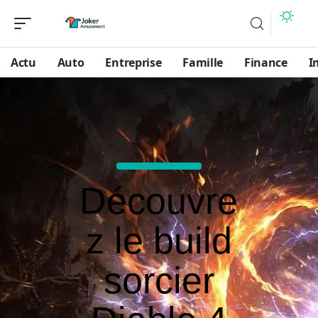
Actu
Auto
Entreprise
Famille
Finance
I
Découvre
z le build
sorcier