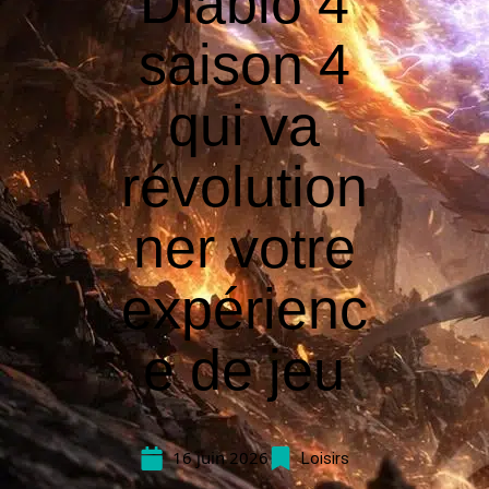
Diablo 4
saison 4
qui va
révolution
ner votre
expérienc
e de jeu
16 juin 2026
Loisirs