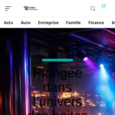
Actu
Auto
Entreprise
Famille
Finance
I
Plongée
dans
l’univers