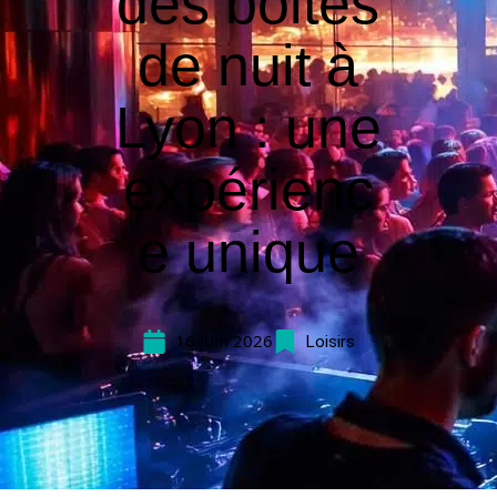
des boites
de nuit à
Lyon : une
expérienc
e unique
16 juin 2026
Loisirs