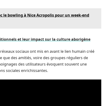
ec le bowling à Nice Acropolis pour un week-end
ditionnels et leur impact sur la culture aborigène
s réseaux sociaux ont mis en avant le lien humain créé
rare que des amitiés, voire des groupes réguliers de
témoignages des utilisateurs évoquent souvent une
ons sociales enrichissantes.