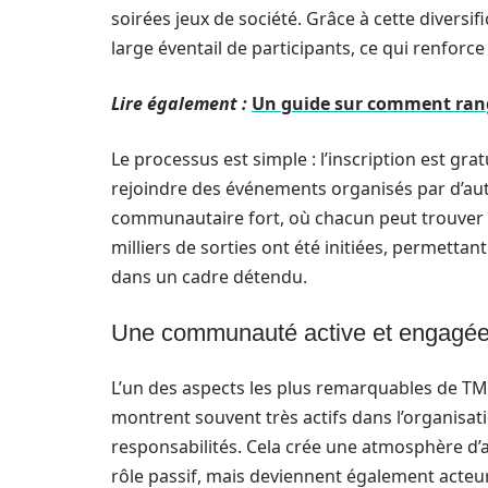
soirées jeux de société. Grâce à cette diversifi
large éventail de participants, ce qui renforc
Lire également :
Un guide sur comment range
Le processus est simple : l’inscription est g
rejoindre des événements organisés par d’aut
communautaire fort, où chacun peut trouver un
milliers de sorties ont été initiées, permettan
dans un cadre détendu.
Une communauté active et engagé
L’un des aspects les plus remarquables de T
montrent souvent très actifs dans l’organisa
responsabilités. Cela crée une atmosphère d’
rôle passif, mais deviennent également acteurs