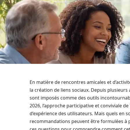
En matière de rencontres amicales et d’activit
la création de liens sociaux. Depuis plusieur
sont imposés comme des outils incontournable
2026, l’approche participative et conviviale de
d’expérience des utilisateurs. Mais quels en 
recommandations peuvent être formulées à part
ces questions pour comprendre comment cette