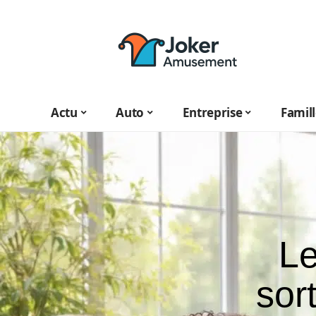
Actu
Auto
Entreprise
Famil
Le
sort