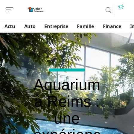
Actu
Auto
Entreprise
Famille
Finance
I
Aquarium
à Reims :
une