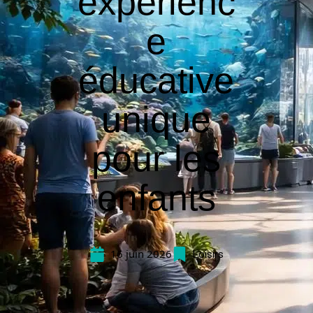
expérienc
e
éducative
unique
pour les
enfants
16 juin 2026
Loisirs