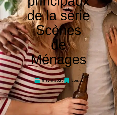
principaux
de la série
Scènes
de
Ménages
9 avril 2026
Loisirs