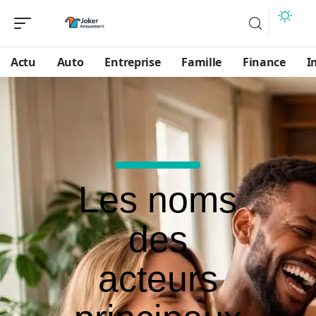
Actu
Auto
Entreprise
Famille
Finance
I
Les noms
des
acteurs